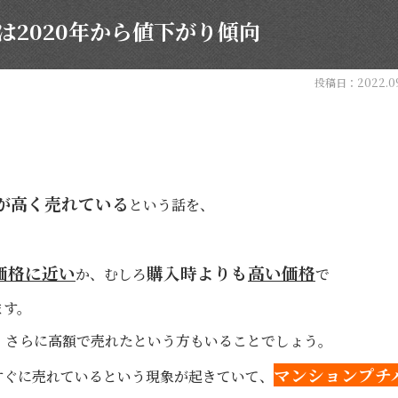
は2020年から値下がり傾向
投稿日：2022.09
が高く売れている
という話を、
。
価格に近い
購入時よりも
高い価格
か、むしろ
で
ます。
は、さらに高額で売れたという方もいることでしょう。
マンション
プチ
すぐに売れているという現象が起きていて、