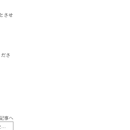
とさせ
くださ
記事へ
これは残念・・・物件の魅力を落とす、サゲ写真7選。