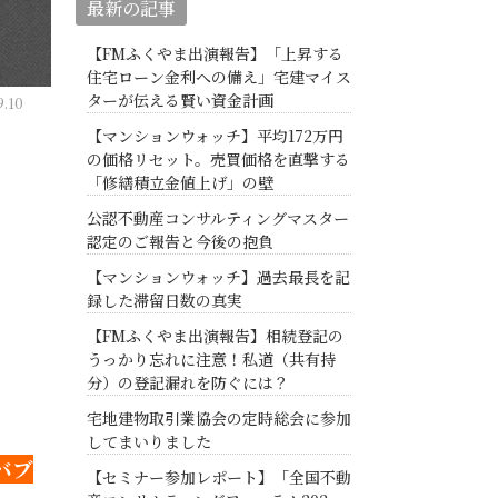
最新の記事
【FMふくやま出演報告】「上昇する
住宅ローン金利への備え」宅建マイス
ターが伝える賢い資金計画
.10
【マンションウォッチ】平均172万円
の価格リセット。売買価格を直撃する
「修繕積立金値上げ」の壁
公認不動産コンサルティングマスター
認定のご報告と今後の抱負
【マンションウォッチ】過去最長を記
録した滞留日数の真実
【FMふくやま出演報告】相続登記の
うっかり忘れに注意！私道（共有持
分）の登記漏れを防ぐには？
宅地建物取引業協会の定時総会に参加
してまいりました
バブ
【セミナー参加レポート】「全国不動