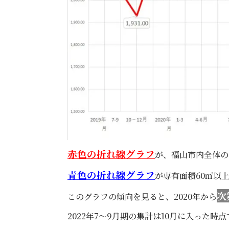
赤色の折れ線グラフ
が、福山市内全体の
青色の折れ線グラフ
が専有面積60㎡以
次
このグラフの傾向を見ると、2020年から
2022年7～9月期の集計は10月に入った時