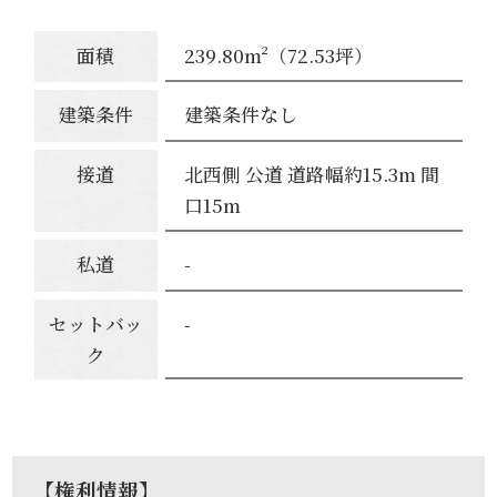
面積
239.80m²（72.53坪）
建築条件
建築条件なし
接道
北西側 公道 道路幅約15.3m 間
口15m
私道
-
セットバッ
-
ク
【権利情報】