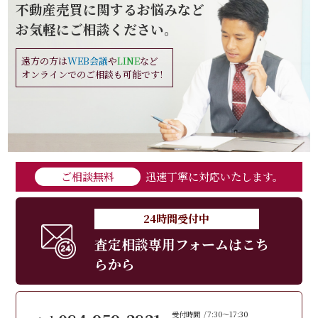
不動産売買に関するお悩みなど
お気軽にご相談ください。
遠方の方は
WEB会議
や
LINE
など
オンラインでのご相談も可能です!
ご相談無料
迅速丁寧に対応いたします。
24時間受付中
査定相談専用フォームはこち
らから
受付時間
7:30～17:30