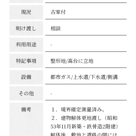
現況
古家付
明け渡し
相談
利用用途
-
特記事項
整形地/高台に立地
設備
都市ガス/上水道/下水道/側溝
その他
-
備考
１．境界確定測量済み。
２．建物解体更地渡し（昭和
53年11月新築・鉄骨造2階建）
解体後、敷地と道路の間には