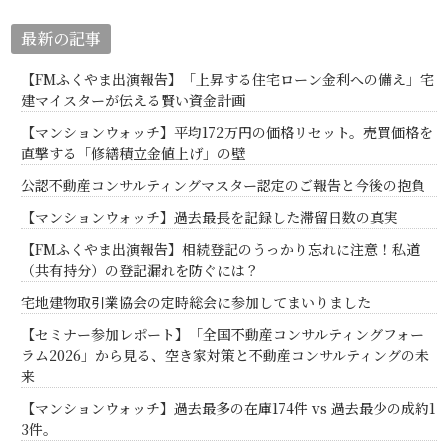
最新の記事
【FMふくやま出演報告】「上昇する住宅ローン金利への備え」宅
建マイスターが伝える賢い資金計画
【マンションウォッチ】平均172万円の価格リセット。売買価格を
直撃する「修繕積立金値上げ」の壁
公認不動産コンサルティングマスター認定のご報告と今後の抱負
【マンションウォッチ】過去最長を記録した滞留日数の真実
【FMふくやま出演報告】相続登記のうっかり忘れに注意！私道
（共有持分）の登記漏れを防ぐには？
宅地建物取引業協会の定時総会に参加してまいりました
【セミナー参加レポート】「全国不動産コンサルティングフォー
ラム2026」から見る、空き家対策と不動産コンサルティングの未
来
【マンションウォッチ】過去最多の在庫174件 vs 過去最少の成約1
3件。