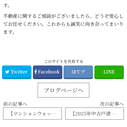
す。
不動産に関するご相談がございましたら、どうぞ安心し
てお任せください。これからも誠実に向き合ってまいり
ます。
このサイトを共有する
Twitter
Facebook
はてブ
LINE
ブログページへ
前の記事へ
次の記事へ
【マンションウォッチ】在庫日数は288日へ。「築浅神話」の変化と、2026年に向けた準備
【2025年中古戸建市場分析】成約増も「伸び」に陰り。地価上昇の波に乗れない中古戸建市場の実態