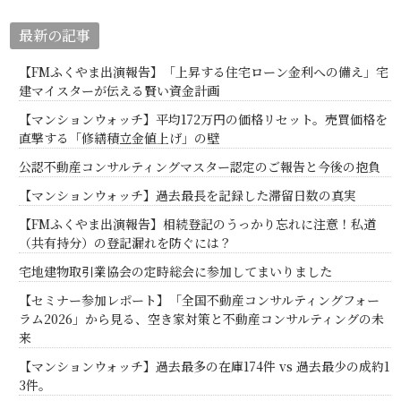
最新の記事
【FMふくやま出演報告】「上昇する住宅ローン金利への備え」宅
建マイスターが伝える賢い資金計画
【マンションウォッチ】平均172万円の価格リセット。売買価格を
直撃する「修繕積立金値上げ」の壁
公認不動産コンサルティングマスター認定のご報告と今後の抱負
【マンションウォッチ】過去最長を記録した滞留日数の真実
【FMふくやま出演報告】相続登記のうっかり忘れに注意！私道
（共有持分）の登記漏れを防ぐには？
宅地建物取引業協会の定時総会に参加してまいりました
【セミナー参加レポート】「全国不動産コンサルティングフォー
ラム2026」から見る、空き家対策と不動産コンサルティングの未
来
【マンションウォッチ】過去最多の在庫174件 vs 過去最少の成約1
3件。