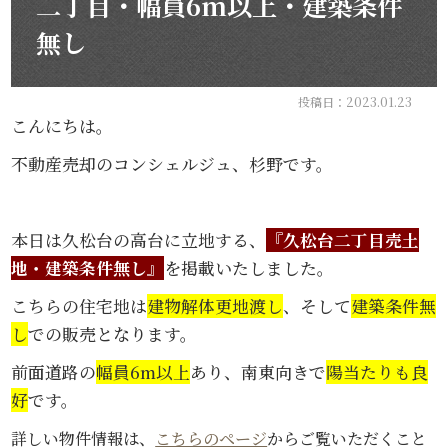
二丁目・幅員6m以上・建築条件
無し
投稿日：2023.01.23
こんにちは。
不動産売却のコンシェルジュ、杉野です。
本日は久松台の高台に立地する、
『久松台二丁目売土
地・建築条件無し』
を掲載いたしました。
こちらの住宅地は
建物解体更地渡し
、そして
建築条件無
し
での販売となります。
前面道路の
幅員6m以上
あり、南東向きで
陽当たりも良
好
です。
詳しい物件情報は、
こちらのページ
からご覧いただくこと