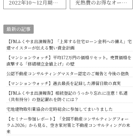
2022年10～12月期・中古市場最新動向
光熱費のお得なオール電化・坪生町一丁目リフォーム済み一戸建て
最新の記事
【FMふくやま出演報告】「上昇する住宅ローン金利への備え」宅
建マイスターが伝える賢い資金計画
【マンションウォッチ】平均172万円の価格リセット。売買価格を
直撃する「修繕積立金値上げ」の壁
公認不動産コンサルティングマスター認定のご報告と今後の抱負
【マンションウォッチ】過去最長を記録した滞留日数の真実
【FMふくやま出演報告】相続登記のうっかり忘れに注意！私道
（共有持分）の登記漏れを防ぐには？
宅地建物取引業協会の定時総会に参加してまいりました
【セミナー参加レポート】「全国不動産コンサルティングフォー
ラム2026」から見る、空き家対策と不動産コンサルティングの未
来