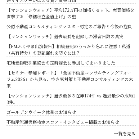
建マイスターが伝える賢い資金計画
【マンションウォッチ】平均172万円の価格リセット。売買価格を
直撃する「修繕積立金値上げ」の壁
公認不動産コンサルティングマスター認定のご報告と今後の抱負
【マンションウォッチ】過去最長を記録した滞留日数の真実
【FMふくやま出演報告】相続登記のうっかり忘れに注意！私道
（共有持分）の登記漏れを防ぐには？
宅地建物取引業協会の定時総会に参加してまいりました
【セミナー参加レポート】「全国不動産コンサルティングフォー
ラム2026」から見る、空き家対策と不動産コンサルティングの未
来
【マンションウォッチ】過去最多の在庫174件 vs 過去最少の成約1
3件。
ゴールデンウイーク休業のお知らせ
不動産流通実務検定スコア・インタビュー掲載のお知らせ
一覧を見る