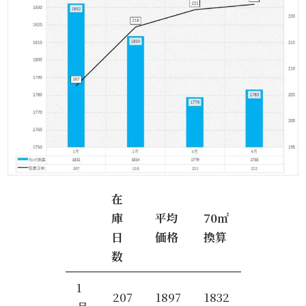
在
庫
平均
70㎡
日
価格
換算
数
1
207
1897
1832