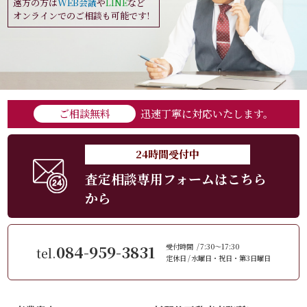
遠方の方は
WEB会議
や
LINE
など
オンラインでのご相談も可能です!
ご相談無料
迅速丁寧に対応いたします。
24時間受付中
査定相談専用フォームはこちら
から
084-959-3831
受付時間
7:30～17:30
tel.
定休日
水曜日・祝日・第3日曜日