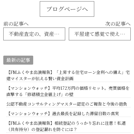
ブログページへ
前の記事へ
次の記事へ
不動産査定の、資産価値と使用価値
平屋建て感覚で使える陽当たりの良い4LDK一戸建・駅家町弥生ケ丘
最新の記事
【FMふくやま出演報告】「上昇する住宅ローン金利への備え」宅
建マイスターが伝える賢い資金計画
【マンションウォッチ】平均172万円の価格リセット。売買価格を
直撃する「修繕積立金値上げ」の壁
公認不動産コンサルティングマスター認定のご報告と今後の抱負
【マンションウォッチ】過去最長を記録した滞留日数の真実
【FMふくやま出演報告】相続登記のうっかり忘れに注意！私道
（共有持分）の登記漏れを防ぐには？