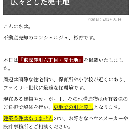
広々とした売土地
投稿日：2024.01.14
こんにちは。
不動産売却のコンシェルジュ、杉野です。
本日は
『東深津町六丁目・売土地』
を掲載いたしまし
た。
周辺は閑静な住宅街で、保育所や小学校が近くにあり、
ファミリー世代に最適な住環境です。
現在ある建物やカーポート、その他構造物は所有者様の
ご負担で解体を行い、
更地での引き渡し
となります。
建築条件はありません
ので、お好きなハウスメーカーや
設計事務所とご相談ください。