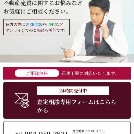
不動産売買に関するお悩みなど
お気軽にご相談ください。
遠方の方は
WEB会議
や
LINE
など
オンラインでのご相談も可能です!
ご相談無料
迅速丁寧に対応いたします。
24時間受付中
査定相談専用フォームはこちら
から
084-959-3831
受付時間
7:30～17:30