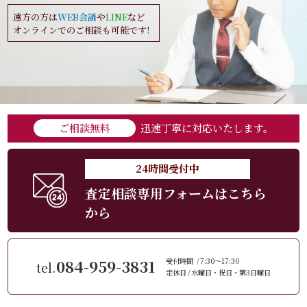
遠方の方は
WEB会議
や
LINE
など
オンラインでのご相談も可能です!
ご相談無料
迅速丁寧に対応いたします。
24時間受付中
査定相談専用フォームはこちら
から
084-959-3831
受付時間
7:30～17:30
tel.
定休日
水曜日・祝日・第3日曜日