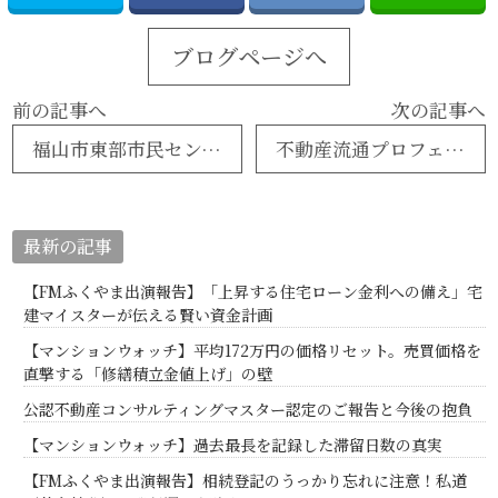
ブログページへ
前の記事へ
次の記事へ
福山市東部市民センターすぐそば・伊勢丘六丁目売土地
不動産流通プロフェッショナル協会「不動産業界の働き方を仕組みで変える」
最新の記事
【FMふくやま出演報告】「上昇する住宅ローン金利への備え」宅
建マイスターが伝える賢い資金計画
【マンションウォッチ】平均172万円の価格リセット。売買価格を
直撃する「修繕積立金値上げ」の壁
公認不動産コンサルティングマスター認定のご報告と今後の抱負
【マンションウォッチ】過去最長を記録した滞留日数の真実
【FMふくやま出演報告】相続登記のうっかり忘れに注意！私道