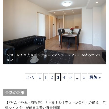
フローレンス光南町シティレジデンス・リフォーム済みマンシ
ョン
3 / 9
«
1
2
3
4
5
...
»
最後 »
最新の記事
【FMふくやま出演報告】「上昇する住宅ローン金利への備え」宅
建マイスターが伝える賢い資金計画